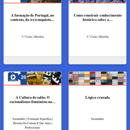
A formação de Portugal, no
Como construir conhecimento
contexto, da (re)conquista…
histórico sobre a…
3.º Ciclo | História
3.º Ciclo | História
A Cultura do salão. O
Lógica cruzada
racionalismo iluminista na…
Secundário | Formação Específica |
Secundário
História Da Cultura E Das Artes |
Profissionais