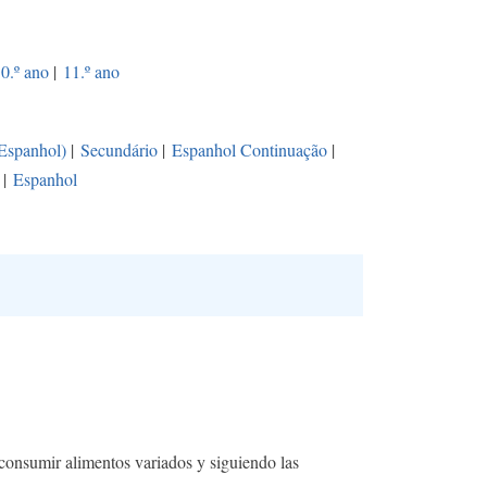
0.º ano
|
11.º ano
(Espanhol)
|
Secundário
|
Espanhol Continuação
|
|
Espanhol
 consumir alimentos variados y siguiendo las