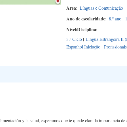
Área
Línguas e Comunicação
Ano de escolaridade
8.º ano
|
1
Nível/Disciplina
3.º Ciclo
|
Língua Estrangeira II 
Espanhol Iniciação
|
Profissionais
alimentación y la salud, esperamos que te quede clara la importancia de