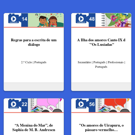
Regras para a escrita de um
A Ilha dos amores Canto IX d
diálogo
´"Os Lusíadas"
2.º Ciclo | Português
Secundário | Português | Profissionais |
Português
“A Menina do Mar”, de
"Os amores de Uirapuru, o
Sophia de M. B. Andresen
pássaro vermelho…