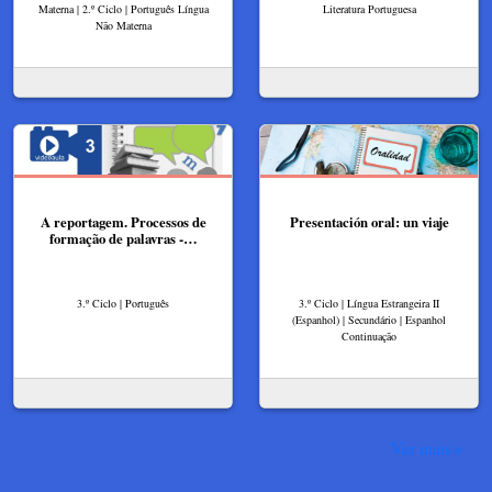
Materna | 2.º Ciclo | Português Língua
Literatura Portuguesa
Não Materna
A reportagem. Processos de
Presentación oral: un viaje
formação de palavras -…
3.º Ciclo | Português
3.º Ciclo | Língua Estrangeira II
(Espanhol) | Secundário | Espanhol
Continuação
Ver mais