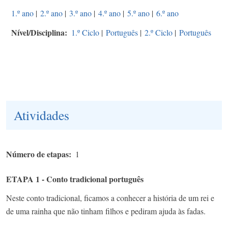
1.º ano
|
2.º ano
|
3.º ano
|
4.º ano
|
5.º ano
|
6.º ano
Nível/Disciplina
1.º Ciclo
|
Português
|
2.º Ciclo
|
Português
Atividades
Número de etapas
1
ETAPA 1 - Conto tradicional português
Neste conto tradicional, ficamos a conhecer a história de um rei e
de uma rainha que não tinham filhos e pediram ajuda às fadas.