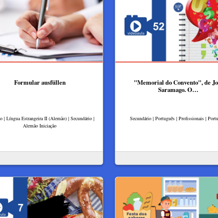
Formular ausfüllen
"Memorial do Convento", de Jo
Saramago. O…
lo | Língua Estrangeira II (Alemão) | Secundário |
Secundário | Português | Profissionais | Port
Alemão Iniciação