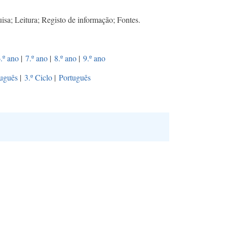
isa; Leitura; Registo de informação; Fontes.
.º ano
|
7.º ano
|
8.º ano
|
9.º ano
uguês
|
3.º Ciclo
|
Português