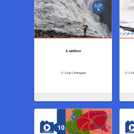
A antítese
3.º Ciclo | Português
3.º Cic