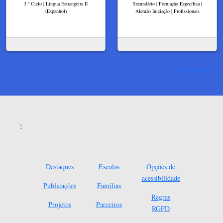
3.º Ciclo | Língua Estrangeira II
Secundário | Formação Específica |
(Espanhol)
Alemão Iniciação | Profissionais
Ver mais
Destaques
Escolas
Opções de
acessibilidade
Publicações
Famílias
Regras
Projetos
Parceiros
RGPD