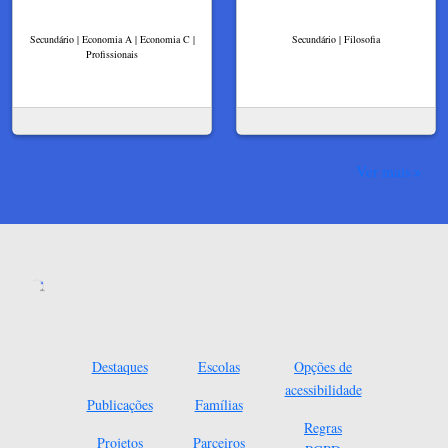
Secundário | Economia A | Economia C |
Secundário | Filosofia
Profissionais
Ver mais
Destaques
Escolas
Opções de
acessibilidade
Publicações
Famílias
Regras
Projetos
Parceiros