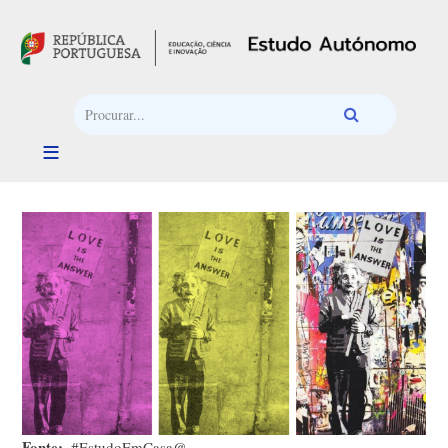
Passar para o conteúdo principal
Fonte
#EstudoEmCasa@