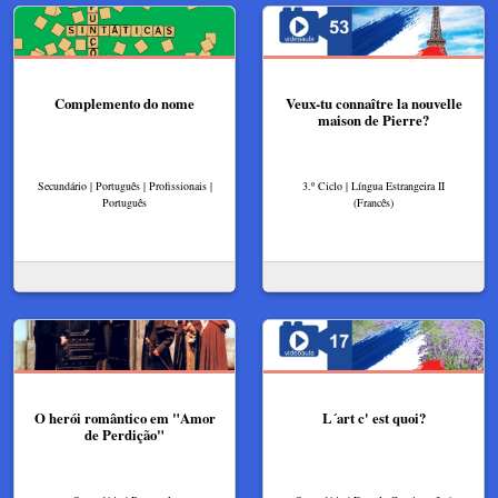
Complemento do nome
Veux-tu connaître la nouvelle
maison de Pierre?
Secundário | Português | Profissionais |
3.º Ciclo | Língua Estrangeira II
Português
(Francês)
O herói romântico em "Amor
L´art c' est quoi?
de Perdição"