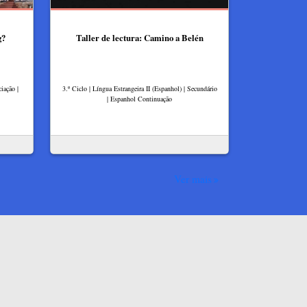
g?
Taller de lectura: Camino a Belén
iação |
3.º Ciclo | Língua Estrangeira II (Espanhol) | Secundário
| Espanhol Continuação
Ver mais