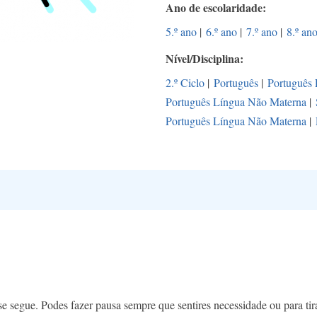
Ano de escolaridade
5.º ano
|
6.º ano
|
7.º ano
|
8.º an
Nível/Disciplina
2.º Ciclo
|
Português
|
Português
Português Língua Não Materna
|
Português Língua Não Materna
|
 segue. Podes fazer pausa sempre que sentires necessidade ou para ti