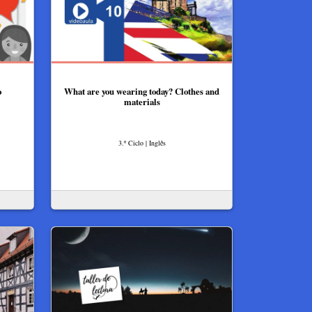
o
What are you wearing today? Clothes and
materials
3.º Ciclo | Inglês