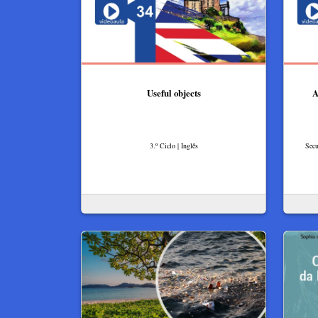
Useful objects
A
3.º Ciclo | Inglês
Secu