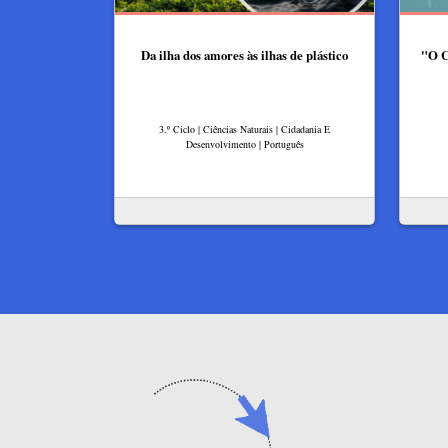
Da ilha dos amores às ilhas de plástico
"O C
3.º Ciclo | Ciências Naturais | Cidadania E
Desenvolvimento | Português