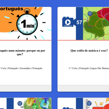
tuguês num minuto: porque ou por
Que estilo de música é esse?
que?
º Ciclo | Português | Secundário | Português
3.º Ciclo | Português Língua Não Matern