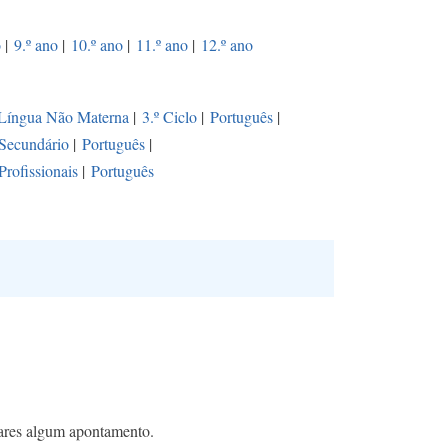
o
|
9.º ano
|
10.º ano
|
11.º ano
|
12.º ano
 Língua Não Materna
|
3.º Ciclo
|
Português
|
Secundário
|
Português
|
Profissionais
|
Português
rares algum apontamento.