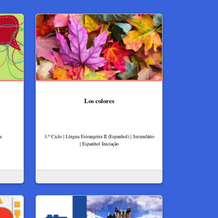
Los colores
a
3.º Ciclo | Língua Estrangeira II (Espanhol) | Secundário
| Espanhol Iniciação