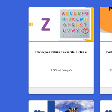
Iniciação à leitura e à escrita: Letra Z
Por
1.º Ciclo | Português
3.