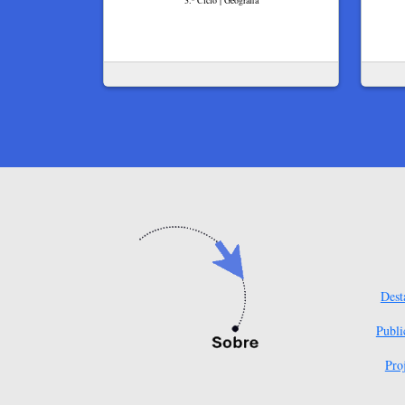
3.º Ciclo | Geografia
Dest
Publi
Pro