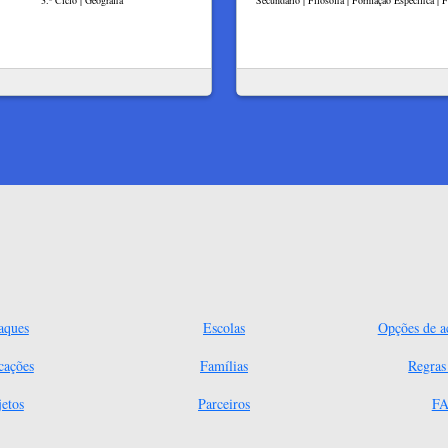
3.º Ciclo | Geografia
Secundário | Filosofia | Formação Específica | F
aques
Escolas
Opções de ac
cações
Famílias
Regra
jetos
Parceiros
FA