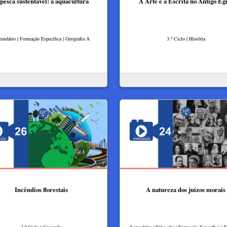
pesca sustentável: a aquacultura
A Arte e a Escrita no Antigo Eg
undário | Formação Específica | Geografia A
3.º Ciclo | História
Incêndios florestais
A natureza dos juízos morais