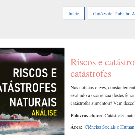
Início
Guiões de Trabalho 
Riscos e catástro
catástrofes
Nas notícias ouves, constantement
evoluído a ocorrência destes fen
catástrofes aumentou? Vem descob
Palavras-chave
Catástrofes natu
Área
Ciências Sociais e Human