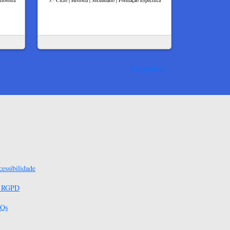
ilosofia
3.º Ciclo | História | Secundário | Formação Específica
Ver mais
essibilidade
s RGPD
Qs