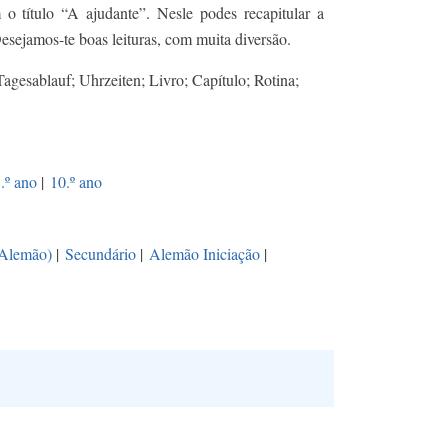
 o título “A ajudante”. Nesle podes recapitular a
Desejamos-te boas leituras, com muita diversão.
Tagesablauf; Uhrzeiten; Livro; Capítulo; Rotina;
.º ano
|
10.º ano
(Alemão)
|
Secundário
|
Alemão Iniciação
|