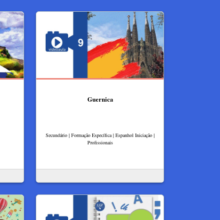
Guernica
Secundário | Formação Específica | Espanhol Iniciação |
Profissionais