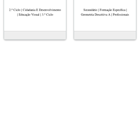
2.º Ciclo | Cidadania E Desenvolvimento
Secundário | Formação Específica |
| Educação Visual | 3.º Ciclo
Geometria Descritiva A | Profissionais
Ver mais
Destaques
Escolas
Opções de
acessibilidade
Publicações
Famílias
Regras
Projetos
Parceiros
RGPD