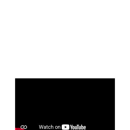
SPFI.
é nulo
eixo
4 - Se o valor da
cota
, o ponto está localizado sobre o
x
.
Quanto às abcissas, estas podem ter qualquer valor, dependendo
dos dados do exercício.
Compara o teu exercício com esta proposta de resolução.