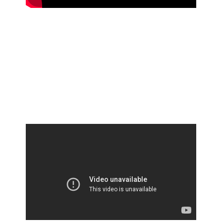
Explora
Podes ver este vídeo para ficares a saber mais sobre a posição dos
pontos no espaço.