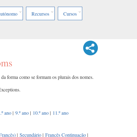
Autónomo
Recursos
Cursos
oms
ão da forma como se formam os plurais dos nomes.
Exceptions.
.º ano
|
9.º ano
|
10.º ano
|
11.º ano
(Francês)
|
Secundário
|
Francês Continuação
|