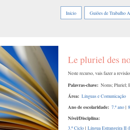
Início
Guiões de Trabalho 
Le pluriel des n
Neste recurso, vais fazer a revis
Palavras-chave
Noms; Pluriel; 
Área
Línguas e Comunicação
Ano de escolaridade
7.º ano
|
8
Nível/Disciplina
3.º Ciclo
|
Língua Estrangeira II 