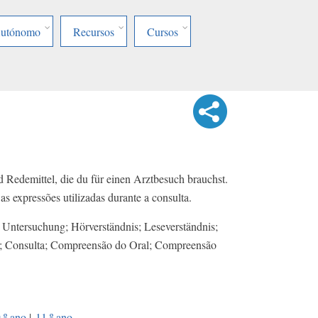
Autónomo
Recursos
Cursos
d Redemittel, die du für einen Arztbesuch brauchst.
as expressões utilizadas durante a consulta.
 Untersuchung; Hörverständnis; Leseverständnis;
o; Consulta; Compreensão do Oral; Compreensão
.º ano
|
11.º ano