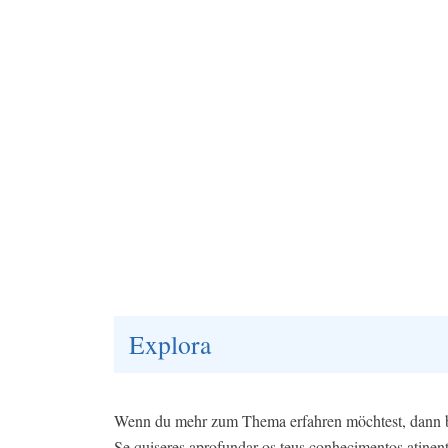
Explora
Wenn du mehr zum Thema erfahren möchtest, dann be
Se quiseres aprofundar os teus conhecimentos atinent