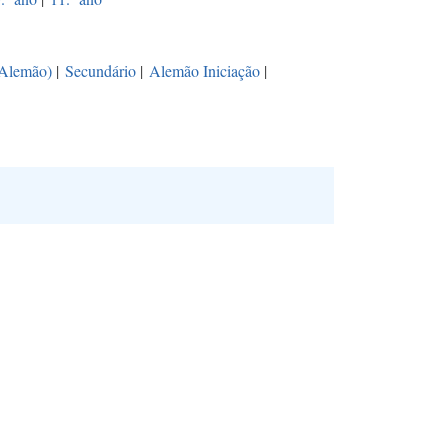
(Alemão)
|
Secundário
|
Alemão Iniciação
|