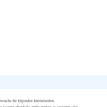
suche die folgenden Internetseiten.
e ao tema abordado, então explora os seguintes sites.