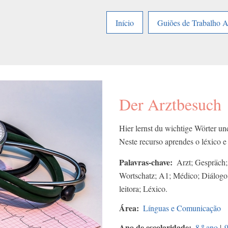
Início
Guiões de Trabalho 
Der Arztbesuch
Hier lernst du wichtige Wörter un
Neste recurso aprendes o léxico e 
Palavras-chave
Arzt; Gespräch;
Wortschatz; A1; Médico; Diálog
leitora; Léxico.
Área
Línguas e Comunicação
Ano de escolaridade
8.º ano
|
9