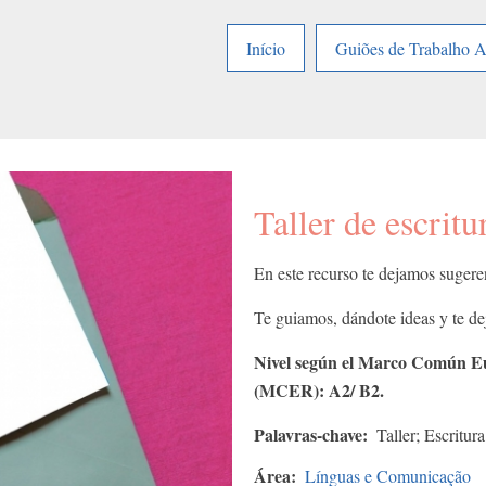
Início
Guiões de Trabalho 
Taller de escritu
En este recurso te dejamos sugeren
Te guiamos, dándote ideas y te de
Nivel según el Marco Común Eu
(MCER): A2/ B2.
Palavras-chave
Taller; Escritur
Área
Línguas e Comunicação