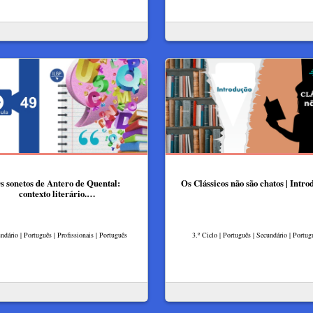
s sonetos de Antero de Quental:
Os Clássicos não são chatos | Intro
contexto literário.…
ndário | Português | Profissionais | Português
3.º Ciclo | Português | Secundário | Portug