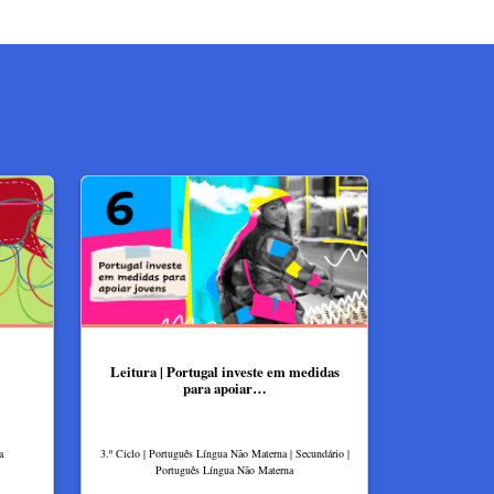
Leitura | Portugal investe em medidas
para apoiar…
a
3.º Ciclo | Português Língua Não Materna | Secundário |
Português Língua Não Materna