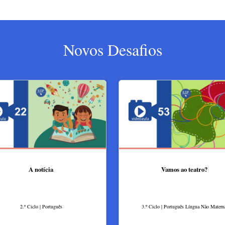
Novos Desafios
A notícia
Vamos ao teatro?
2.º Ciclo | Português
3.º Ciclo | Português Língua Não Matern