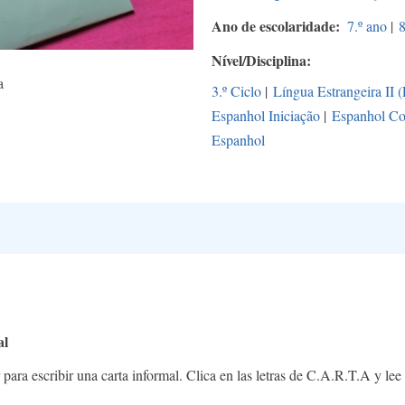
Ano de escolaridade
7.º ano
|
8
Nível/Disciplina
a
3.º Ciclo
|
Língua Estrangeira II 
Espanhol Iniciação
|
Espanhol Co
Espanhol
al
ra escribir una carta informal. Clica en las letras de C.A.R.T.A y lee 