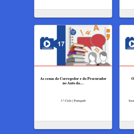
As cenas do Corregedor e do Procurador
O
no Auto da…
3.º Ciclo | Português
Secu