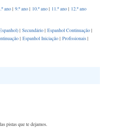
.º ano
|
9.º ano
|
10.º ano
|
11.º ano
|
12.º ano
(Espanhol)
|
Secundário
|
Espanhol Continuação
|
ntinuação
|
Espanhol Iniciação
|
Profissionais
|
las pistas que te dejamos.