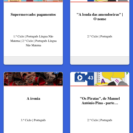
Supermercado: pagamentos
"A lenda das amendoeiras" |
O nome
1.º Ciclo | Português Língua Não
2.º Ciclo | Português
Materna | 2.º Ciclo | Português Língua
Não Materna
A ironia
"Os Piratas", de Manuel
António Pina - parte…
3.º Ciclo | Português
2.º Ciclo | Português