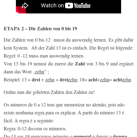
ETAPA 2 – Die Zahlen von 0 bis 19
Die Zahlen von 0 bis 12 musst du auswendig lernen. Es gibt dafür
kein System. Ab der Zahl 13 ist es einfach. Die Regel ist folgende:
Regel: 0 -12 muss man auswendig lernen.
Zahl
Von 13 bis 19 nennst du zuerst die
von 3 bis 9 und ergänzt
dann das Wort ,,
zehn
” ;
drei
drei
acht
acht
Beispiel: 13 =
+
zehn
=
zehn
; 18=
+
zehn
=
zehn
Ordne nun die gehörten Zahlen den Zahlen zu!
Os números de 0 a 12 tens que memorizar no alemão, pois não
existe nenhuma regra para os explicar. A partir do número 13 é
fácil. A regra é a seguinte:
Regra: 0-12 decorar os números.
numeral
dezena
Do 13 aos 19 mencionas primeiro o
e depois a
.