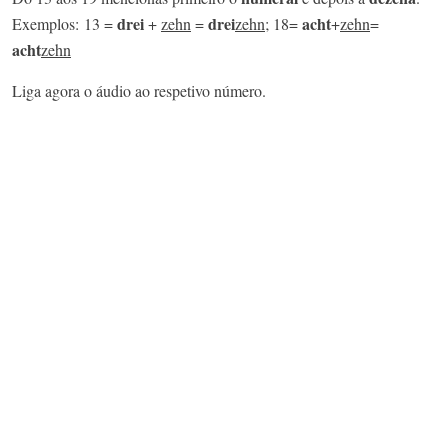
drei
drei
acht
Exemplos: 13 =
+
zehn
=
zehn
; 18=
+
zehn
=
acht
zehn
Liga agora o áudio ao respetivo número.