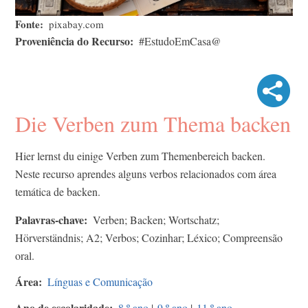
Fonte
pixabay.com
Proveniência do Recurso
#EstudoEmCasa@
Die Verben zum Thema backen
Hier lernst du einige Verben zum Themenbereich backen.
Neste recurso aprendes alguns verbos relacionados com área
temática de backen.
Palavras-chave
Verben; Backen; Wortschatz;
Hörverständnis; A2; Verbos; Cozinhar; Léxico; Compreensão
oral.
Área
Línguas e Comunicação
Ano de escolaridade
8.º ano
|
9.º ano
|
11.º ano