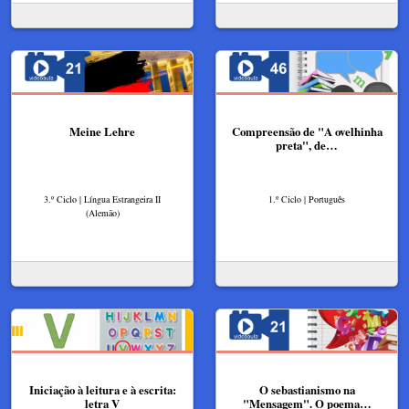
Meine Lehre
Compreensão de "A ovelhinha
preta", de…
3.º Ciclo | Língua Estrangeira II
1.º Ciclo | Português
(Alemão)
Iniciação à leitura e à escrita:
O sebastianismo na
letra V
"Mensagem". O poema…