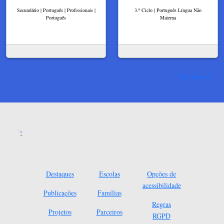
Secundário | Português | Profissionais |
3.º Ciclo | Português Língua Não
Português
Materna
Ver mais
Destaques
Escolas
Opções de
acessibilidade
Publicações
Famílias
Regras
Projetos
Parceiros
RGPD