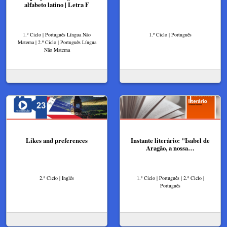
alfabeto latino | Letra F
1.º Ciclo | Português Língua Não
1.º Ciclo | Português
Materna | 2.º Ciclo | Português Língua
Não Materna
Likes and preferences
Instante literário: "Isabel de
Aragão, a nossa…
2.º Ciclo | Inglês
1.º Ciclo | Português | 2.º Ciclo |
Português