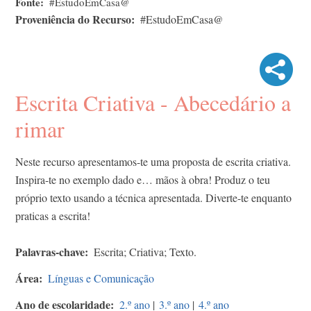
Fonte
#EstudoEmCasa@
Proveniência do Recurso
#EstudoEmCasa@
Escrita Criativa - Abecedário a
rimar
Neste recurso apresentamos-te uma proposta de escrita criativa.
Inspira-te no exemplo dado e… mãos à obra! Produz o teu
próprio texto usando a técnica apresentada. Diverte-te enquanto
praticas a escrita!
Palavras-chave
Escrita; Criativa; Texto.
Área
Línguas e Comunicação
Ano de escolaridade
2.º ano
|
3.º ano
|
4.º ano