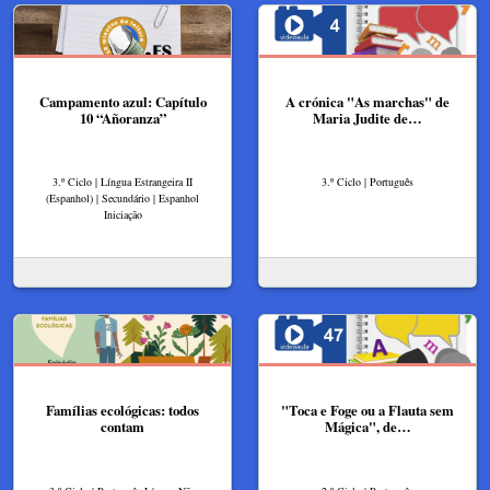
Campamento azul: Capítulo
A crónica "As marchas" de
10 “Añoranza”
Maria Judite de…
3.º Ciclo | Língua Estrangeira II
3.º Ciclo | Português
(Espanhol) | Secundário | Espanhol
Iniciação
Famílias ecológicas: todos
"Toca e Foge ou a Flauta sem
contam
Mágica", de…