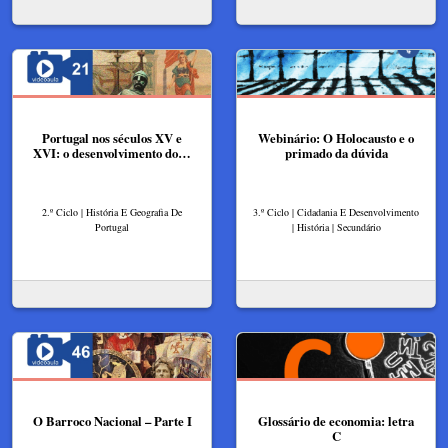
Portugal nos séculos XV e
Webinário: O Holocausto e o
XVI: o desenvolvimento do…
primado da dúvida
2.º Ciclo | História E Geografia De
3.º Ciclo | Cidadania E Desenvolvimento
Portugal
| História | Secundário
O Barroco Nacional – Parte I
Glossário de economia: letra
C