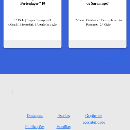
Ferienlager” 10
de Saramago?
3.º Ciclo | Língua Estrangeira II
1.º Ciclo | Cidadania E Desenvolvimento
(Alemão) | Secundário | Alemão Iniciação
| Português | 2.º Ciclo
Ver mais
Destaques
Escolas
Opções de
acessibilidade
Publicações
Famílias