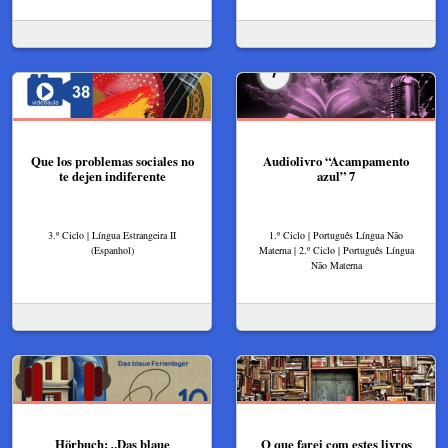
Que los problemas sociales no
Audiolivro “Acampamento
te dejen indiferente
azul” 7
3.º Ciclo | Língua Estrangeira II
1.º Ciclo | Português Língua Não
(Espanhol)
Materna | 2.º Ciclo | Português Língua
Não Materna
Hörbuch: „Das blaue
O que farei com estes livros