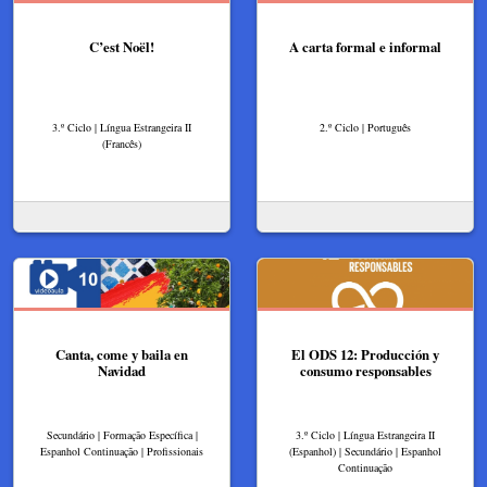
C’est Noël!
A carta formal e informal
3.º Ciclo | Língua Estrangeira II
2.º Ciclo | Português
(Francês)
Canta, come y baila en
El ODS 12: Producción y
Navidad
consumo responsables
Secundário | Formação Específica |
3.º Ciclo | Língua Estrangeira II
Espanhol Continuação | Profissionais
(Espanhol) | Secundário | Espanhol
Continuação