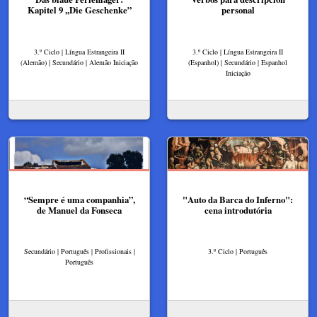
Kapitel 9 ,,Die Geschenke”
personal
3.º Ciclo | Língua Estrangeira II
3.º Ciclo | Língua Estrangeira II
(Alemão) | Secundário | Alemão Iniciação
(Espanhol) | Secundário | Espanhol
Iniciação
“Sempre é uma companhia”,
"Auto da Barca do Inferno":
de Manuel da Fonseca
cena introdutória
Secundário | Português | Profissionais |
3.º Ciclo | Português
Português