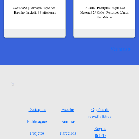
Secundário | Formação Específica |
1.º Ciclo | Português Língua Não
Espanhol Iniciação | Profissionais
Materna | 2.º Ciclo | Português Língua
Não Materna
Ver mais
Destaques
Escolas
Opções de
acessibilidade
Publicações
Famílias
Regras
Projetos
Parceiros
RGPD