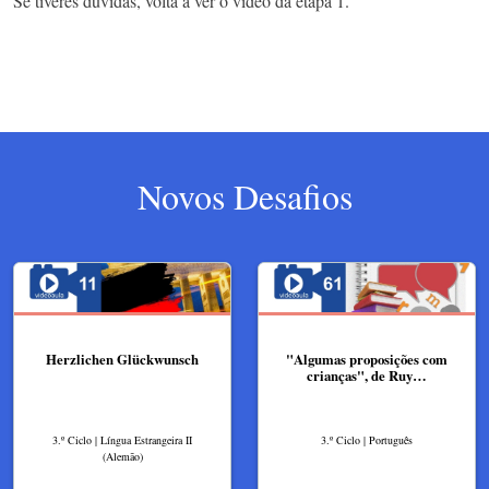
Se tiveres dúvidas, volta a ver o vídeo da etapa 1.
Novos Desafios
Herzlichen Glückwunsch
"Algumas proposições com
crianças", de Ruy…
3.º Ciclo | Língua Estrangeira II
3.º Ciclo | Português
(Alemão)