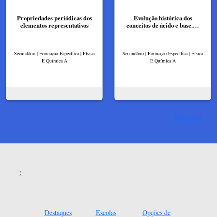
Propriedades periódicas dos
Evolução histórica dos
elementos representativos
conceitos de ácido e base.…
Secundário | Formação Específica | Física
Secundário | Formação Específica | Física
E Química A
E Química A
Ver mais
Destaques
Escolas
Opções de