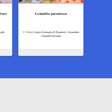
lvaro
La familia: parentescos
uguês
3.º Ciclo | Língua Estrangeira II (Espanhol) | Secundário
| Espanhol Iniciação
Ver mais