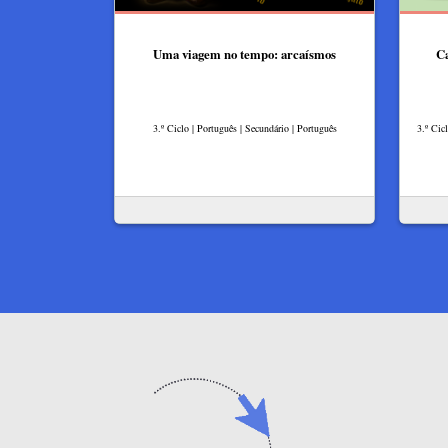
Uma viagem no tempo: arcaísmos
C
3.º Ciclo | Português | Secundário | Português
3.º Cic