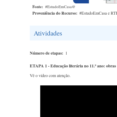
Fonte
#EstudoEmCasa@
Proveniência do Recurso
#EstudoEmCasa e RT
Atividades
Número de etapas
1
ETAPA 1 - Educação literária no 11.º ano: obras
Vê o vídeo com atenção.