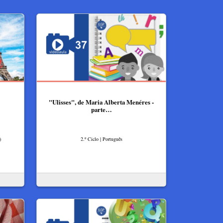
"Ulisses", de Maria Alberta Menéres -
parte…
)
2.º Ciclo | Português