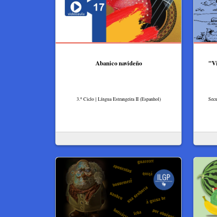
Abanico navideño
"Vi
3.º Ciclo | Língua Estrangeira II (Espanhol)
Secu