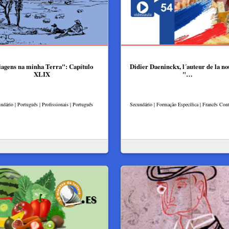
agens na minha Terra": Capítulo
Didier Daeninckx, l´auteur de la no
XLIX
"…
ndário | Português | Profissionais | Português
Secundário | Formação Específica | Francês Con