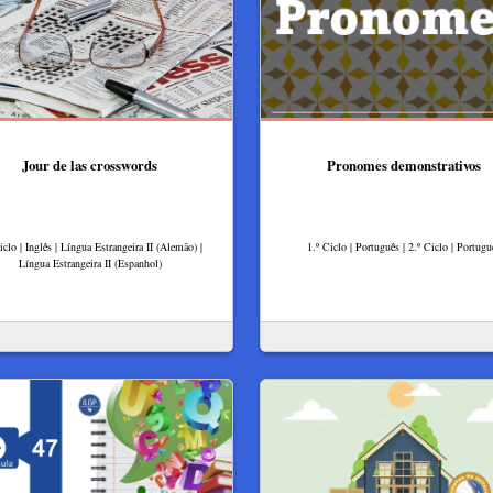
Jour de las crosswords
Pronomes demonstrativos
iclo | Inglês | Língua Estrangeira II (Alemão) |
1.º Ciclo | Português | 2.º Ciclo | Portugu
Língua Estrangeira II (Espanhol)