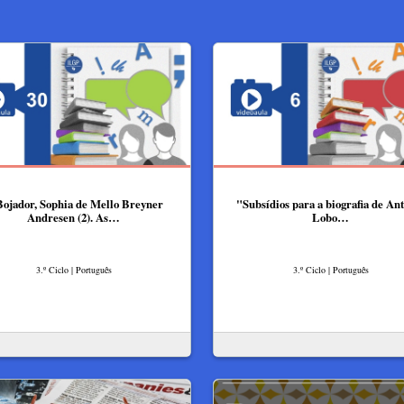
ojador, Sophia de Mello Breyner
"Subsídios para a biografia de An
Andresen (2). As…
Lobo…
3.º Ciclo | Português
3.º Ciclo | Português