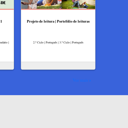
 1
Projeto de leitura | Portefólio de leituras
ndário |
2.º Ciclo | Português | 3.º Ciclo | Português
Ver mais