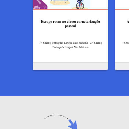
Escape room no circo: caracterização
A
pessoal
1.º Ciclo | Português Língua Não Materna | 2.º Ciclo |
Secu
Português Língua Não Materna