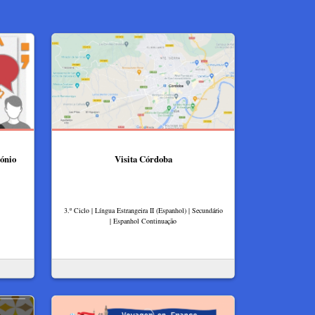
tónio
Visita Córdoba
3.º Ciclo | Língua Estrangeira II (Espanhol) | Secundário
| Espanhol Continuação