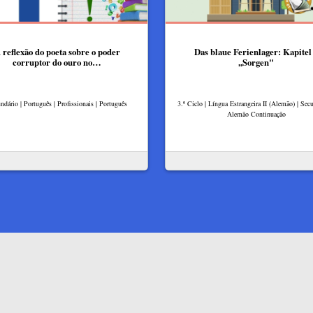
 reflexão do poeta sobre o poder
Das blaue Ferienlager: Kapitel
corruptor do ouro no…
,,Sorgen"
ndário | Português | Profissionais | Português
3.º Ciclo | Língua Estrangeira II (Alemão) | Secu
Alemão Continuação