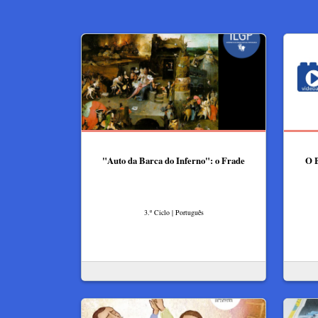
"Auto da Barca do Inferno": o Frade
O B
3.º Ciclo | Português