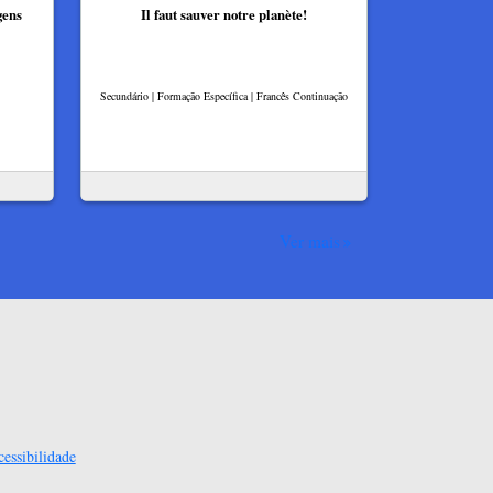
gens
Il faut sauver notre planète!
Secundário | Formação Específica | Francês Continuação
Ver mais
essibilidade