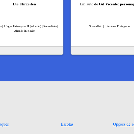
Die Uhrzeiten
Um auto de Gil Vicente: persona
lo | Língua Estrangeira II (Alemão) | Secundário |
Secundário | Literatura Portuguesa
Alemão Iniciação
aques
Escolas
Opções de ac