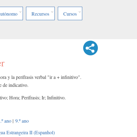
Autónomo
Recursos
Cursos
er
ra y la perífrasis verbal "ir a + infinitivo".
 de indicativo.
ivo; Hora; Perífrasis; Ir; Infinitivo.
.º ano
|
9.º ano
ua Estrangeira II (Espanhol)