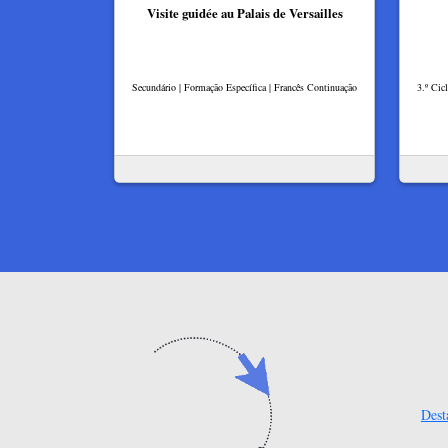
Visite guidée au Palais de Versailles
Secundário | Formação Específica | Francês Continuação
3.º Cic
Dest