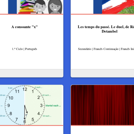
A consoante "x"
Les temps du passé. Le duel, de R
Detambel
1.º Ciclo | Português
Secundário | Francês Continuação | Francês Ini