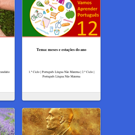
Tema: meses e estações do ano
cundário
1.º Ciclo | Português Língua Não Materna | 2.º Ciclo |
Português Língua Não Materna