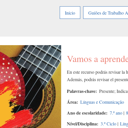
Início
Guiões de Trabalho 
Vamos a aprend
En este recurso podrás revisar la ho
Además, podrás revisar el presente
Palavras-chave
Presente; Indicat
Área
Línguas e Comunicação
Ano de escolaridade
7.º ano
|
8
Nível/Disciplina
3.º Ciclo
|
Líng