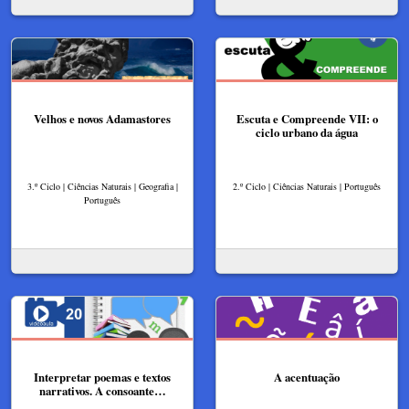
Velhos e novos Adamastores
Escuta e Compreende VII: o
ciclo urbano da água
3.º Ciclo | Ciências Naturais | Geografia |
2.º Ciclo | Ciências Naturais | Português
Português
Interpretar poemas e textos
A acentuação
narrativos. A consoante…