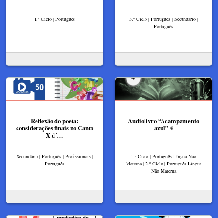
1.º Ciclo | Português
3.º Ciclo | Português | Secundário |
Português
Reflexão do poeta:
Audiolivro “Acampamento
considerações finais no Canto
azul” 4
X d´…
Secundário | Português | Profissionais |
1.º Ciclo | Português Língua Não
Português
Materna | 2.º Ciclo | Português Língua
Não Materna