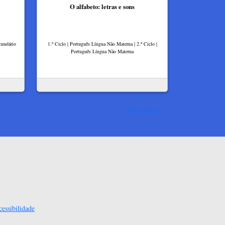
O alfabeto: letras e sons
cundário
1.º Ciclo | Português Língua Não Materna | 2.º Ciclo |
Português Língua Não Materna
Ver mais
essibilidade