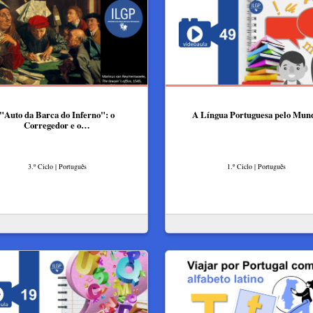
"Auto da Barca do Inferno": o
A Língua Portuguesa pelo Mun
Corregedor e o…
3.º Ciclo | Português
1.º Ciclo | Português