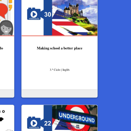
do
Making school a better place
3.º Ciclo | Inglês