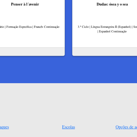
Penser à l´avenir
Dudas: ósea y o sea
rio | Formação Específica | Francês Continuação
3.º Ciclo | Língua Estrangeira II (Espanhol) | Se
| Espanhol Continuação
aques
Escolas
Opções de ac