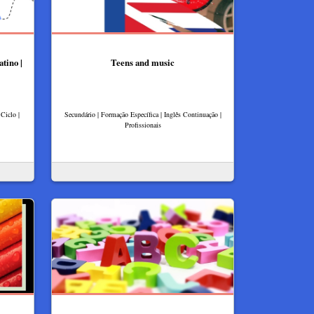
atino |
Teens and music
Ciclo |
Secundário | Formação Específica | Inglês Continuação |
Profissionais