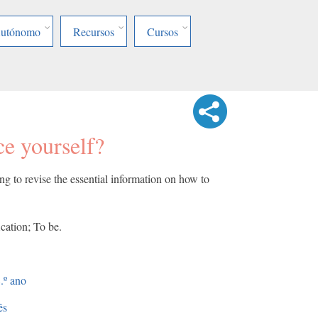
Autónomo
Recursos
Cursos
e yourself?
ng to revise the essential information on how to
ication; To be.
.º ano
ês