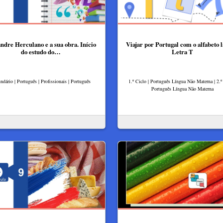
ndre Herculano e a sua obra. Início
Viajar por Portugal com o alfabeto l
do estudo do…
Letra T
ndário | Português | Profissionais | Português
1.º Ciclo | Português Língua Não Materna | 2.º 
Português Língua Não Materna