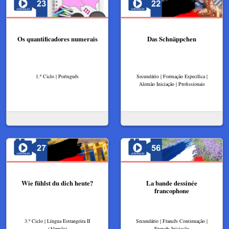
Os quantificadores numerais
Das Schnäppchen
1.º Ciclo | Português
Secundário | Formação Específica |
Alemão Iniciação | Profissionais
Wie fühlst du dich heute?
La bande dessinée
francophone
3.º Ciclo | Língua Estrangeira II
Secundário | Francês Continuação |
(Alemão)
Francês Iniciação