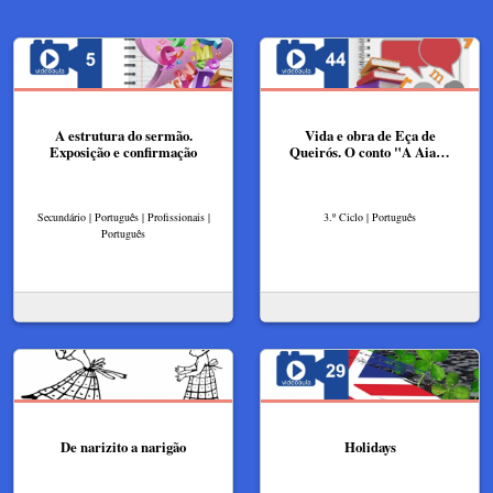
A estrutura do sermão.
Vida e obra de Eça de
Exposição e confirmação
Queirós. O conto "A Aia…
Secundário | Português | Profissionais |
3.º Ciclo | Português
Português
De narizito a narigão
Holidays