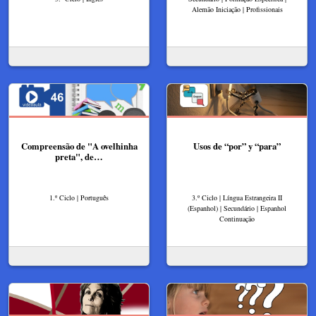
Alemão Iniciação | Profissionais
Compreensão de "A ovelhinha
Usos de “por” y “para”
preta", de…
1.º Ciclo | Português
3.º Ciclo | Língua Estrangeira II
(Espanhol) | Secundário | Espanhol
Continuação