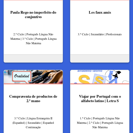
Paula Rego no imperfeito do
Les faux amis
conjuntivo
2.º Ciclo | Português Língua Não
3.º Ciclo | Secundário | Profissionais
Materna | 3.º Ciclo | Português Língua
Não Materna
Compraventa de productos de
Viajar por Portugal com o
2.º mano
alfabeto latino | Letra S
3.º Ciclo | Língua Estrangeira II
1.º Ciclo | Português Língua Não
(Espanhol) | Secundário | Espanhol
Materna | 2.º Ciclo | Português Língua
Continuação
Não Materna