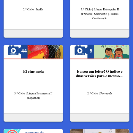
2.º Ciclo | Inglês
3.º Ciclo | Língua Estrangeira II
(Francês) | Secundário | Francês
Continuação
El cine mola
Eu sou um leitor! O índice e
duas versões para o mesmo…
3.º Ciclo | Língua Estrangeira II
2.º Ciclo | Português
(Espanhol)