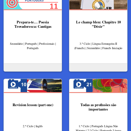
Prepara-te… Poesia
Le champ bleu: Chapitre 10
Trovadoresca: Cantigas
"Désir"
Secundário | Português | Profissionais |
3.º Ciclo | Língua Estrangeira II
Português
(Francês) | Secundário | Francês Iniciação
Revision lesson (part one)
Todas as profissões são
importantes
2.º Ciclo | Inglês
1.º Ciclo | Português Língua Não
Materna | 2.º Ciclo | Português Língua