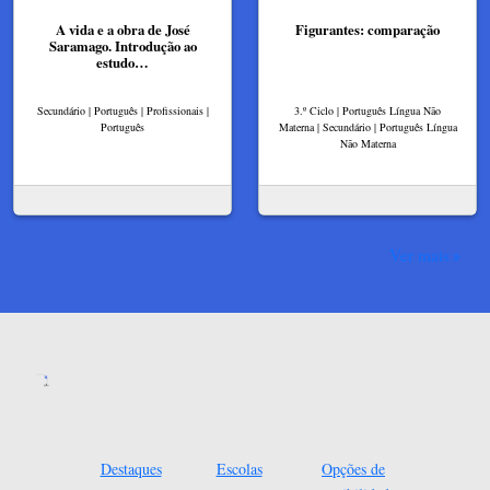
A vida e a obra de José
Figurantes: comparação
Saramago. Introdução ao
estudo…
Secundário | Português | Profissionais |
3.º Ciclo | Português Língua Não
Português
Materna | Secundário | Português Língua
Não Materna
Ver mais
Destaques
Escolas
Opções de