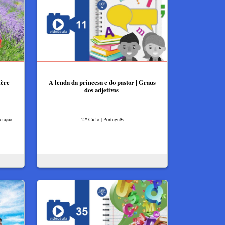
1ère
A lenda da princesa e do pastor | Graus
dos adjetivos
ciação
2.º Ciclo | Português