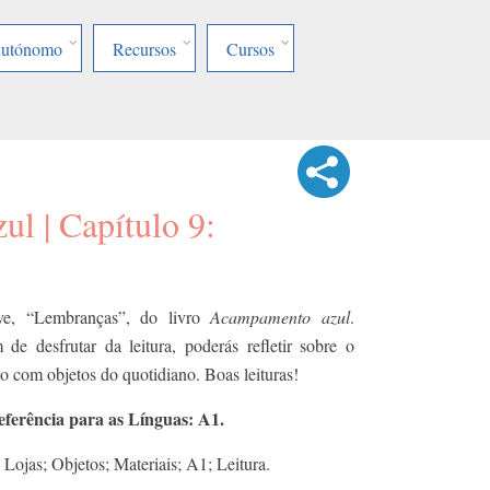
Autónomo
Recursos
Cursos
l | Capítulo 9:
ove, “Lembranças”, do livro
Acampamento azul
.
 de desfrutar da leitura, poderás refletir sobre o
o com objetos do quotidiano. Boas leituras!
rência para as Línguas: A1.
 Lojas; Objetos; Materiais; A1; Leitura.