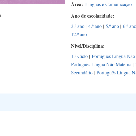
Área
Línguas e Comunicação
a
Ano de escolaridade
3.º ano
|
4.º ano
|
5.º ano
|
6.º an
12.º ano
Nível/Disciplina
1.º Ciclo
|
Português Língua Não
Português Língua Não Materna
|
Secundário
|
Português Língua N