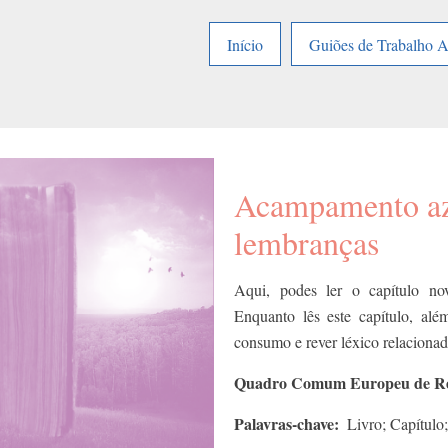
Início
Guiões de Trabalho 
Acampamento azu
lembranças
Aqui, podes ler o capítulo n
Enquanto lês este capítulo, além
consumo e rever léxico relacionad
Quadro Comum Europeu de Refe
Palavras-chave
Livro; Capítulo;