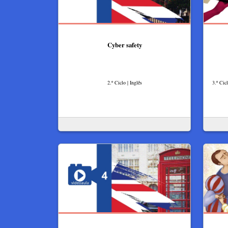
Cyber safety
2.º Ciclo | Inglês
3.º Cic