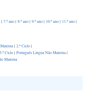
o
|
7.º ano
|
8.º ano
|
9.º ano
|
10.º ano
|
11.º ano
|
 Materna
|
2.º Ciclo
|
3.º Ciclo
|
Português Língua Não Materna
|
ão Materna