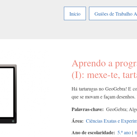
Início
Guiões de Trabalho 
Aprendo a prog
(I): mexe-te, tar
Há tartarugas no GeoGebra! E com
que se movam e façam desenhos.
Palavras-chave
GeoGebra; Algo
Área
Ciências Exatas e Experim
Ano de escolaridade
5.º ano
|
6