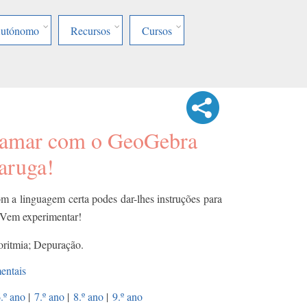
Autónomo
Recursos
Cursos
ramar com o GeoGebra
taruga!
 a linguagem certa podes dar-lhes instruções para
 Vem experimentar!
ritmia; Depuração.
entais
.º ano
|
7.º ano
|
8.º ano
|
9.º ano