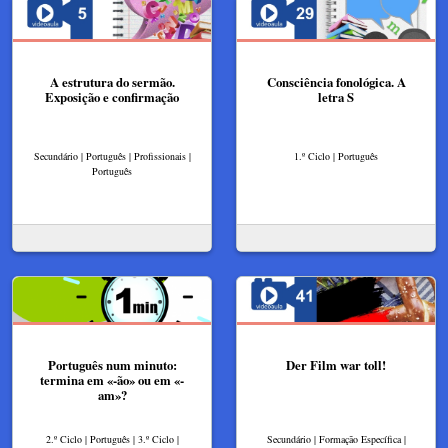
A estrutura do sermão.
Consciência fonológica. A
Exposição e confirmação
letra S
Secundário | Português | Profissionais |
1.º Ciclo | Português
Português
Português num minuto:
Der Film war toll!
termina em «-ão» ou em «-
am»?
2.º Ciclo | Português | 3.º Ciclo |
Secundário | Formação Específica |