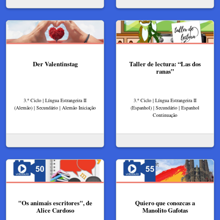
Der Valentinstag
Taller de lectura: “Las dos
ranas”
3.º Ciclo | Língua Estrangeira II
3.º Ciclo | Língua Estrangeira II
(Alemão) | Secundário | Alemão Iniciação
(Espanhol) | Secundário | Espanhol
Continuação
"Os animais escritores", de
Quiero que conozcas a
Alice Cardoso
Manolito Gafotas