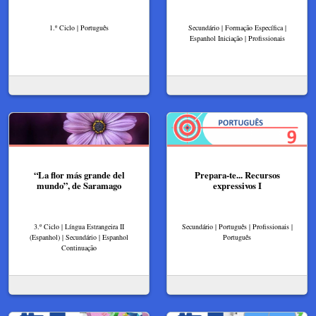
1.º Ciclo | Português
Secundário | Formação Específica |
Espanhol Iniciação | Profissionais
“La flor más grande del
Prepara-te... Recursos
mundo”, de Saramago
expressivos I
3.º Ciclo | Língua Estrangeira II
Secundário | Português | Profissionais |
(Espanhol) | Secundário | Espanhol
Português
Continuação