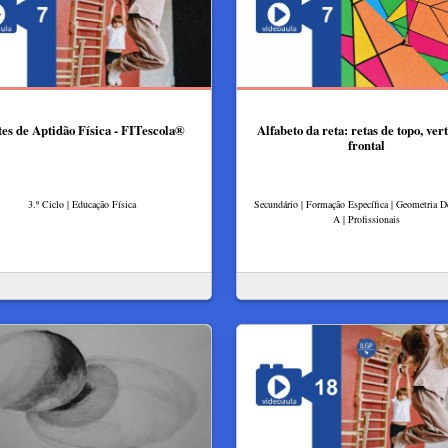
tes de Aptidão Física - FITescola®
Alfabeto da reta: retas de topo, vert
frontal
3.º Ciclo | Educação Física
Secundário | Formação Específica | Geometria De
A | Profissionais