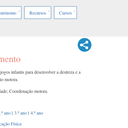
Autónomo
Recursos
Cursos
mento
jogos infantis para desenvolver a destreza e a
ão motora.
dade; Coordenação motora.
.º ano
|
3.º ano
|
4.º ano
ação Física