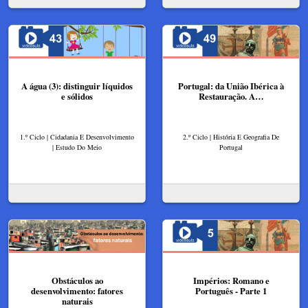
A água (3): distinguir líquidos
Portugal: da União Ibérica à
e sólidos
Restauração. A…
1.º Ciclo | Cidadania E Desenvolvimento
2.º Ciclo | História E Geografia De
| Estudo Do Meio
Portugal
Obstáculos ao
Impérios: Romano e
desenvolvimento: fatores
Português - Parte 1
naturais