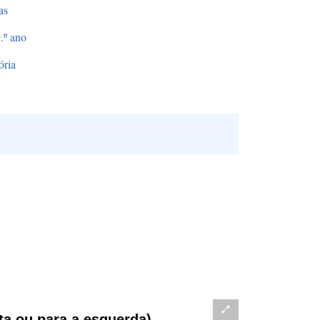
as
.º ano
ória