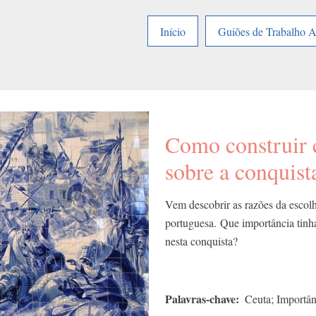
Início
Guiões de Trabalho 
Como construir 
sobre a conquis
Vem descobrir as razões da escolh
portuguesa.
Que importância tin
nesta conquista?
Palavras-chave
Ceuta; Importânc