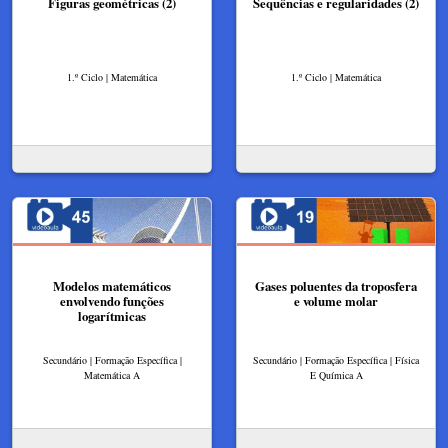
Figuras geométricas (2)
Sequências e regularidades (2)
1.º Ciclo | Matemática
1.º Ciclo | Matemática
Modelos matemáticos
Gases poluentes da troposfera
envolvendo funções
e volume molar
logarítmicas
Secundário | Formação Específica |
Secundário | Formação Específica | Física
Matemática A
E Química A