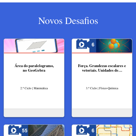
Novos Desafios
Área do paralelogramo,
Força. Grandezas escalares e
no GeoGebra
vetoriais. Unidades de…
2.º Ciclo | Matemática
3.º Ciclo | Físico-Química