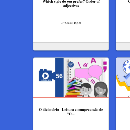
Which style do you prefer? Order of
C
adjectives
3.º Ciclo | Inglês
O dicionário - Leitura e compreensão de
"O…