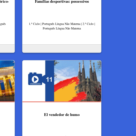
órico-
Famílias desportivas: possessivos
uguês
1.º Ciclo | Português Língua Não Materna | 2.º Ciclo |
Português Língua Não Materna
El vendedor de humo