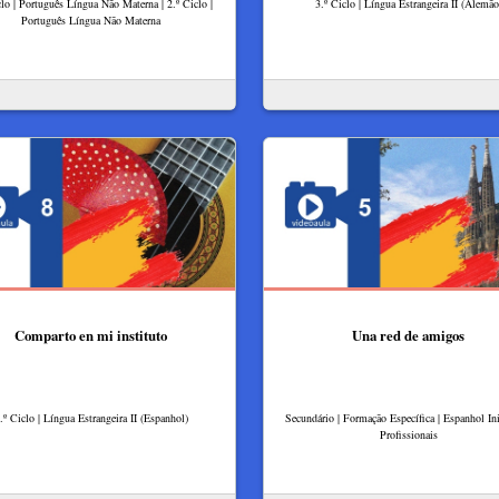
clo | Português Língua Não Materna | 2.º Ciclo |
3.º Ciclo | Língua Estrangeira II (Alemão
Português Língua Não Materna
Comparto en mi instituto
Una red de amigos
.º Ciclo | Língua Estrangeira II (Espanhol)
Secundário | Formação Específica | Espanhol Ini
Profissionais