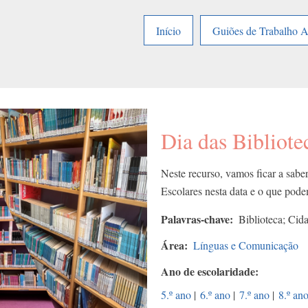
Início
Guiões de Trabalho 
Dia das Bibliote
Neste recurso, vamos ficar a sab
Escolares nesta data e o que pod
Palavras-chave
Biblioteca; Cida
Área
Línguas e Comunicação
Ano de escolaridade
5.º ano
|
6.º ano
|
7.º ano
|
8.º an