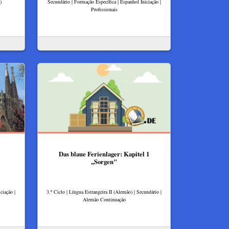
)
Secundário | Formação Específica | Espanhol Iniciação |
Profissionais
Das blaue Ferienlager: Kapitel 1
,,Sorgen"
ciação |
3.º Ciclo | Língua Estrangeira II (Alemão) | Secundário |
Alemão Continuação