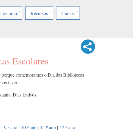
Autónomo
Recursos
Cursos
cas Escolares
er porque comemoramos o Dia das Bibliotecas
emos fazer.
dania; Dias festivos.
o
|
9.º ano
|
10.º ano
|
11.º ano
|
12.º ano