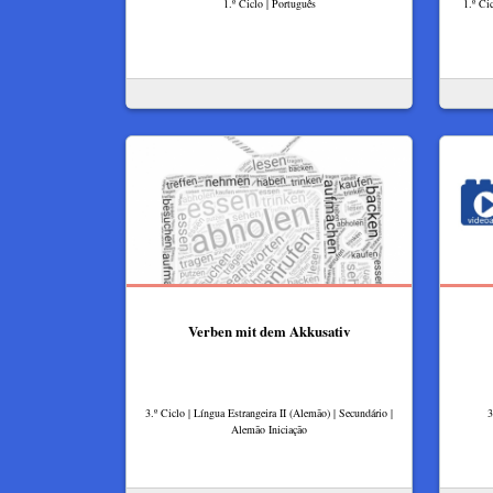
1.º Ciclo | Português
1.º Ci
Verben mit dem Akkusativ
3.º Ciclo | Língua Estrangeira II (Alemão) | Secundário |
3
Alemão Iniciação