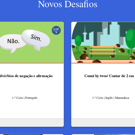
Novos Desafios
dvérbios de negação e afirmação
Count by twos/ Contar de 2 em 
1.º Ciclo | Português
1.º Ciclo | Inglês | Matemática