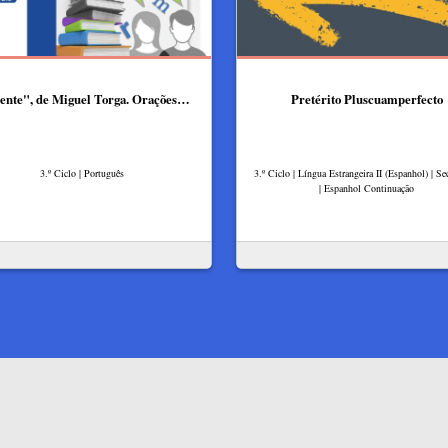
ente", de Miguel Torga. Orações…
Pretérito Pluscuamperfecto
3.º Ciclo | Português
3.º Ciclo | Língua Estrangeira II (Espanhol) | Se
| Espanhol Continuação