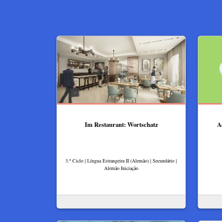
Im Restaurant: Wortschatz
A
3.º Ciclo | Língua Estrangeira II (Alemão) | Secundário |
Alemão Iniciação