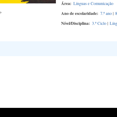
Área
Línguas e Comunicação
P
Ano de escolaridade
7.º ano
|
8
Nível/Disciplina
3.º Ciclo
|
Líng