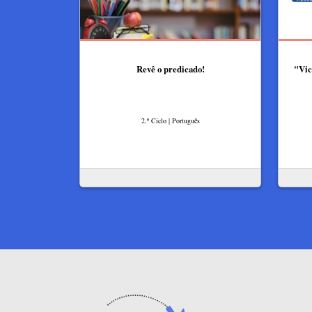
Revê o predicado!
"Vic
2.º Ciclo | Português