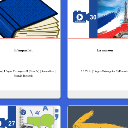
L’imparfait
La maison
lo | Língua Estrangeira II (Francês) | Secundário |
3.º Ciclo | Língua Estrangeira II (Francês
Francês Iniciação