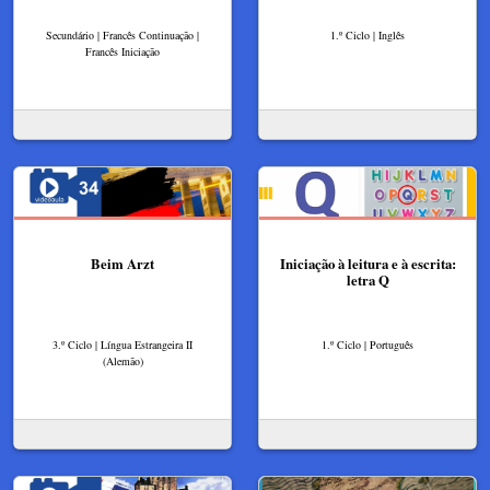
Secundário | Francês Continuação |
1.º Ciclo | Inglês
Francês Iniciação
Beim Arzt
Iniciação à leitura e à escrita:
letra Q
3.º Ciclo | Língua Estrangeira II
1.º Ciclo | Português
(Alemão)