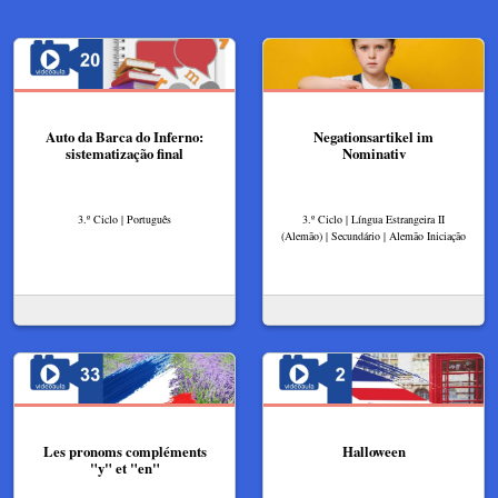
Auto da Barca do Inferno:
Negationsartikel im
sistematização final
Nominativ
3.º Ciclo | Português
3.º Ciclo | Língua Estrangeira II
(Alemão) | Secundário | Alemão Iniciação
Les pronoms compléments
Halloween
"y" et "en"