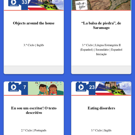
Objects around the house
“La balsa de piedra”, de
Saramago
3.º Ciclo | Inglês
3.º Ciclo | Língua Estrangeira II
(Espanhol) | Secundário | Espanhol
Iniciação
Eu sou um escritor! O texto
Eating disorders
descritivo
2.º Ciclo | Português
3.º Ciclo | Inglês