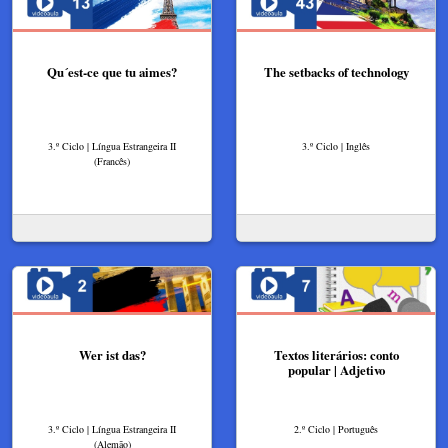
Qu´est-ce que tu aimes?
The setbacks of technology
3.º Ciclo | Língua Estrangeira II
3.º Ciclo | Inglês
(Francês)
Wer ist das?
Textos literários: conto
popular | Adjetivo
3.º Ciclo | Língua Estrangeira II
2.º Ciclo | Português
(Alemão)