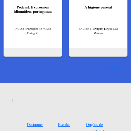
Podcast: Expressões
A higiene pessoal
idiomáticas portuguesas
1.º Ciclo | Português | 2.º Ciclo |
3.º Ciclo | Português Língua Não
Português
Materna
Ver mais
Destaques
Escolas
Opções de