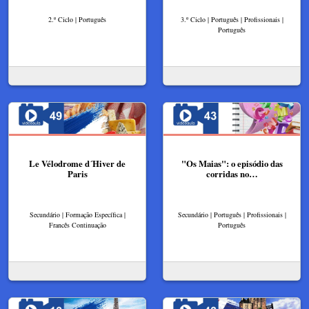
2.º Ciclo | Português
3.º Ciclo | Português | Profissionais |
Português
Le Vélodrome d´Hiver de
"Os Maias": o episódio das
Paris
corridas no…
Secundário | Formação Específica |
Secundário | Português | Profissionais |
Francês Continuação
Português