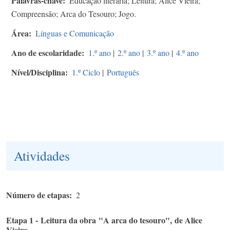
Palavras-chave
Educação literária; Leitura; Alice Vieira;
Compreensão; Arca do Tesouro; Jogo.
Área
Línguas e Comunicação
Ano de escolaridade
1.º ano
|
2.º ano
|
3.º ano
|
4.º ano
Nível/Disciplina
1.º Ciclo
|
Português
Atividades
Número de etapas
2
Etapa 1 - Leitura da obra "A arca do tesouro", de Alice
Vieira