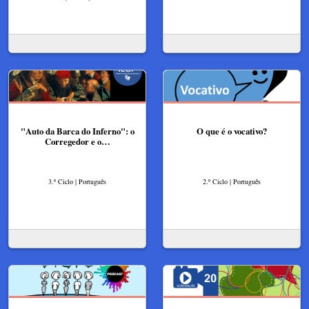
"Auto da Barca do Inferno": o
O que é o vocativo?
Corregedor e o…
3.º Ciclo | Português
2.º Ciclo | Português