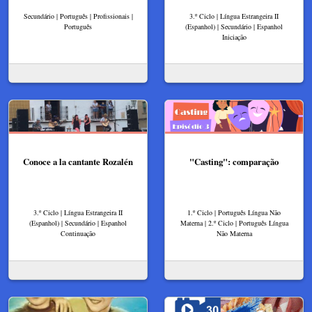
Secundário | Português | Profissionais |
3.º Ciclo | Língua Estrangeira II
Português
(Espanhol) | Secundário | Espanhol
Iniciação
Conoce a la cantante Rozalén
"Casting": comparação
3.º Ciclo | Língua Estrangeira II
1.º Ciclo | Português Língua Não
(Espanhol) | Secundário | Espanhol
Materna | 2.º Ciclo | Português Língua
Continuação
Não Materna