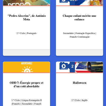
"Pedro Alecrim", de António
Chaque enfant mérite une
Mota
enfance
2.º Ciclo | Português
Secundário | Formação Específica |
Francês Continuação
ODD 7: Énergie propre et
Halloween
d’un coût abordable
3.º Ciclo | Língua Estrangeira II
2.º Ciclo | Inglês
(Francês) | Secundário | Francês