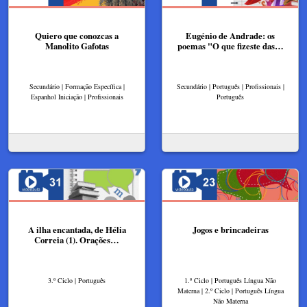
Quiero que conozcas a
Eugénio de Andrade: os
Manolito Gafotas
poemas "O que fizeste das…
Secundário | Formação Específica |
Secundário | Português | Profissionais |
Espanhol Iniciação | Profissionais
Português
A ilha encantada, de Hélia
Jogos e brincadeiras
Correia (1). Orações…
3.º Ciclo | Português
1.º Ciclo | Português Língua Não
Materna | 2.º Ciclo | Português Língua
Não Materna