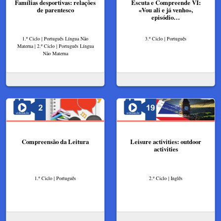
Famílias desportivas: relações
Escuta e Compreende VI:
de parentesco
«Vou ali e já venho»,
episódio…
1.º Ciclo | Português Língua Não
3.º Ciclo | Português
Materna | 2.º Ciclo | Português Língua
Não Materna
Compreensão da Leitura
Leisure activities: outdoor
activities
1.º Ciclo | Português
2.º Ciclo | Inglês