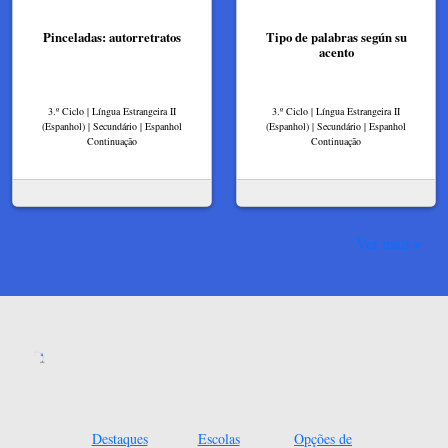
Pinceladas: autorretratos
Tipo de palabras según su
acento
3.º Ciclo | Língua Estrangeira II
3.º Ciclo | Língua Estrangeira II
(Espanhol) | Secundário | Espanhol
(Espanhol) | Secundário | Espanhol
Continuação
Continuação
Ver mais
Destaques
Escolas
Opções de