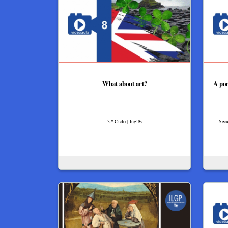
What about art?
A poe
3.º Ciclo | Inglês
Secu