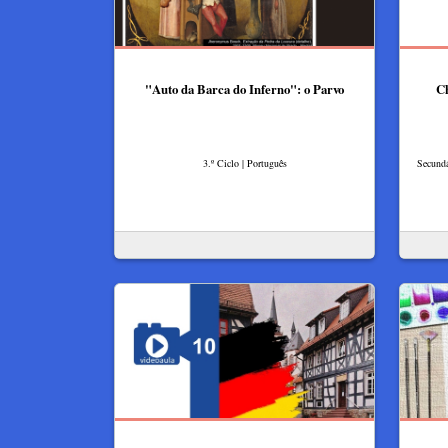
"Auto da Barca do Inferno": o Parvo
Ch
3.º Ciclo | Português
Secundá