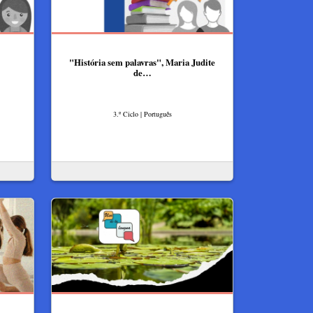
"História sem palavras", Maria Judite
de…
3.º Ciclo | Português