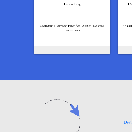
Einladung
Ca
Secundário | Formação Específica | Alemão Iniciação |
3.º Cic
Profissionais
Dest