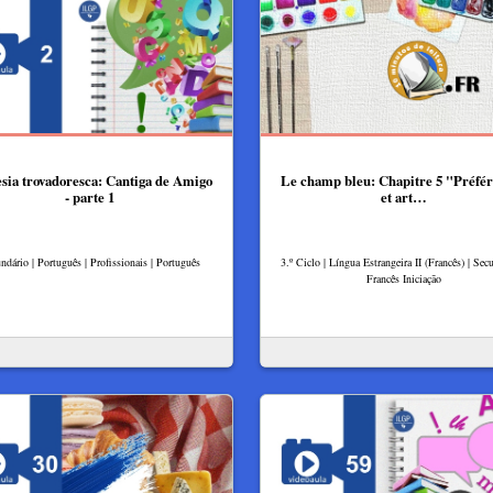
sia trovadoresca: Cantiga de Amigo
Le champ bleu: Chapitre 5 "Préfé
- parte 1
et art…
ndário | Português | Profissionais | Português
3.º Ciclo | Língua Estrangeira II (Francês) | Secu
Francês Iniciação