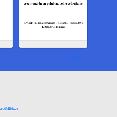
Acentuación en palabras sobreesdrújulas
3.º Ciclo | Língua Estrangeira II (Espanhol) | Secundário
| Espanhol Continuação
Ver mais
essibilidade