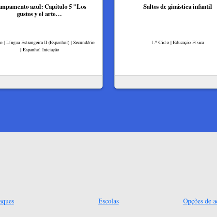
mpamento azul: Capítulo 5 "Los
Saltos de ginástica infantil
gustos y el arte…
lo | Língua Estrangeira II (Espanhol) | Secundário
1.º Ciclo | Educação Física
| Espanhol Iniciação
aques
Escolas
Opções de ac