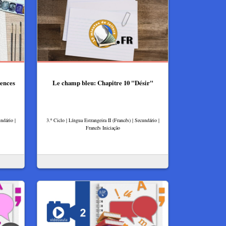
rences
Le champ bleu: Chapitre 10 "Désir"
ndário |
3.º Ciclo | Língua Estrangeira II (Francês) | Secundário |
Francês Iniciação