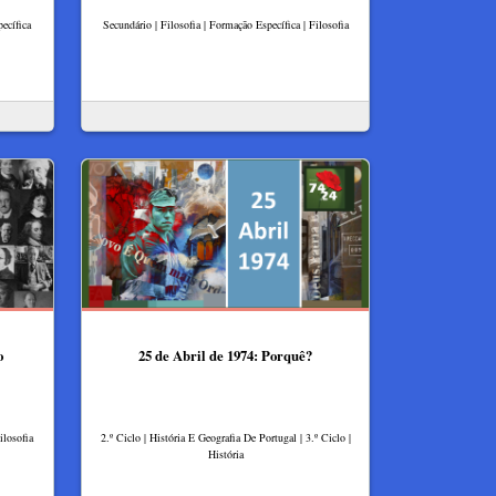
ecífica
Secundário | Filosofia | Formação Específica | Filosofia
o
25 de Abril de 1974: Porquê?
ilosofia
2.º Ciclo | História E Geografia De Portugal | 3.º Ciclo |
História