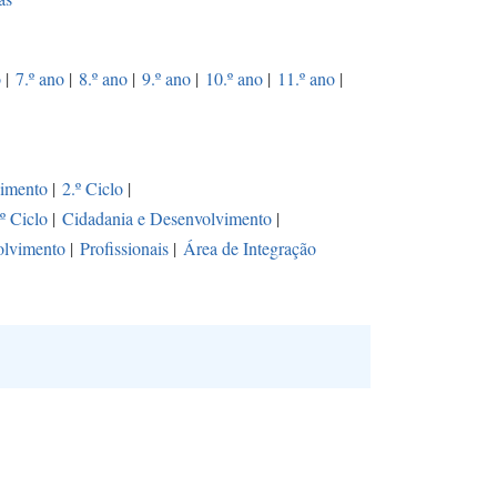
o
|
7.º ano
|
8.º ano
|
9.º ano
|
10.º ano
|
11.º ano
|
vimento
|
2.º Ciclo
|
.º Ciclo
|
Cidadania e Desenvolvimento
|
olvimento
|
Profissionais
|
Área de Integração