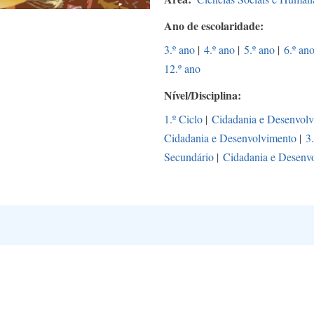
Ano de escolaridade
3.º ano
|
4.º ano
|
5.º ano
|
6.º an
12.º ano
Nível/Disciplina
1.º Ciclo
|
Cidadania e Desenvol
Cidadania e Desenvolvimento
|
3
Secundário
|
Cidadania e Desenv