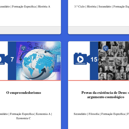
cundário | Formação Específica | História A
3.º Ciclo | História | Secundário | Formação Esp
O empreendedorismo
Provas da existência de Deus: 
argumento cosmológico
ndário | Formação Específica | Economia A |
Secundário | Filosofia | Formação Específica | F
Economia C