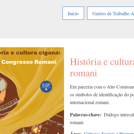
Início
Guiões de Trabalho 
História e cultu
romani
Em parceria com o Alto Comissar
os símbolos de identificação do p
internacional romani.
Palavras-chave
Diálogo intercu
romani.
Área
Ciências Sociais e Human