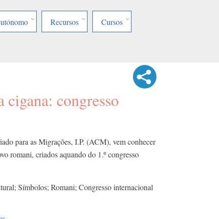
Autónomo
Recursos
Cursos
ra cigana: congresso
iado para as Migrações, I.P. (ACM), vem conhecer
ovo romani, criados aquando do 1.º congresso
ltural; Símbolos; Romani; Congresso internacional
as