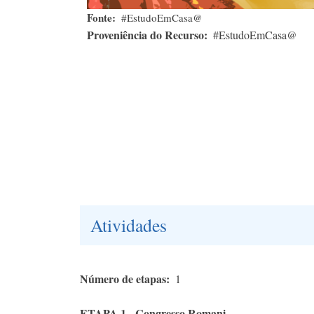
Fonte
#EstudoEmCasa@
Proveniência do Recurso
#EstudoEmCasa@
Atividades
Número de etapas
1
ETAPA 1 - Congresso Romani