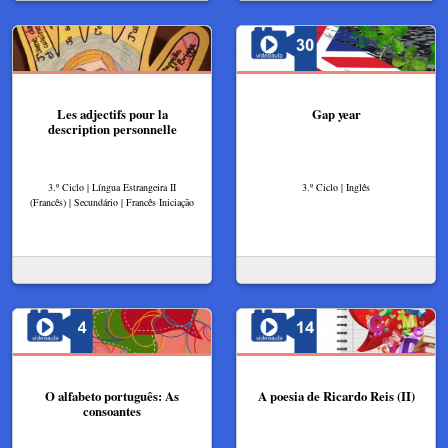
Les adjectifs pour la
Gap year
description personnelle
3.º Ciclo | Língua Estrangeira II
3.º Ciclo | Inglês
(Francês) | Secundário | Francês Iniciação
O alfabeto português: As
A poesia de Ricardo Reis (II)
consoantes