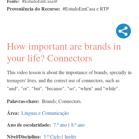
Fonte
#EstudoEmCasa@
Proveniência do Recurso
#EstudoEmCasa e RTP
How important are brands in
your life? Connectors
This video lesson is about the importance of brands, specially in
teenagers' lives, and the correct use of connectors, such as
"and", "or", "but", "because", "so", "when" and "while".
Palavras-chave
Brands; Connectors.
Área
Línguas e Comunicação
Ano de escolaridade
7.º ano
|
8.º ano
Nível/Disciplina
3.º Ciclo
|
Inglês