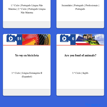
1.º Ciclo | Português Língua Não
Secundário | Português | Profissionais |
Materna | 2.º Ciclo | Português Língua
Português
Não Materna
Yo voy en bicicleta
Are you fond of animals?​
3.º Ciclo | Língua Estrangeira II
3.º Ciclo | Inglês
(Espanhol)
Ver mais