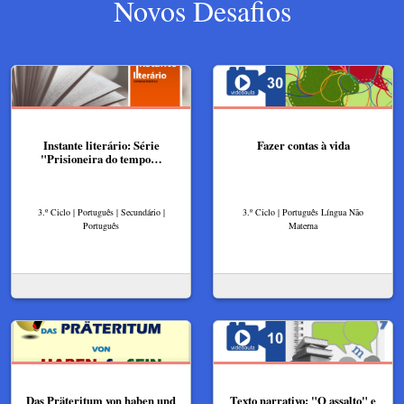
Novos Desafios
Instante literário: Série
Fazer contas à vida
"Prisioneira do tempo…
3.º Ciclo | Português | Secundário |
3.º Ciclo | Português Língua Não
Português
Materna
Das Präteritum von haben und
Texto narrativo: "O assalto" e