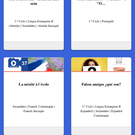
sein
"O…
3.º Ciclo | Língua Estrangeira II
3.º Ciclo | Português
(Alemão) | Secundário | Alemão Iniciação
La mixité à l´école
Falsos amigos ¿qué son?
Secundário | Francês Continuação |
3.º Ciclo | Língua Estrangeira II
Francês Iniciação
(Espanhol) | Secundário | Espanhol
Continuação