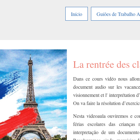
Início
Guiões de Trabalho 
La rentrée des cl
Dans ce cours vidéo nous allons
document audio sur les vacances
visionnement et l' interprétation
​On va faire la résolution d’exerc
Nesta videoaula ouviremos e c
férias escolares das criança
interpretação de um documento