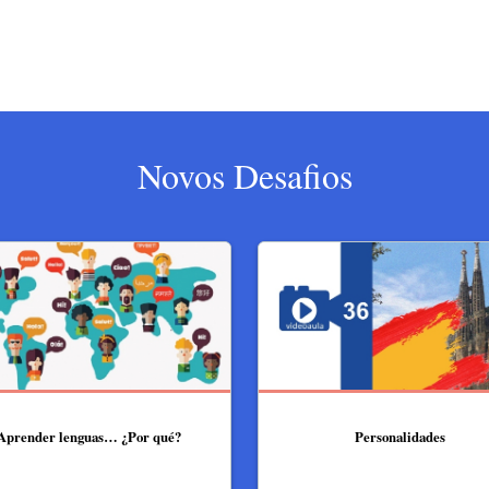
Novos Desafios
Aprender lenguas… ¿Por qué?
Personalidades