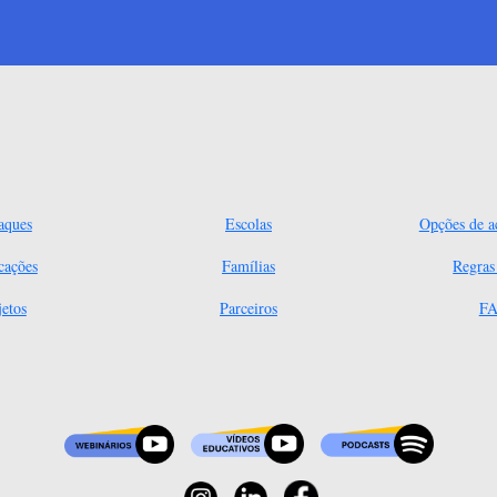
aques
Escolas
Opções de ac
cações
Famílias
Regra
jetos
Parceiros
FA