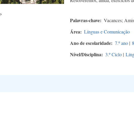
Resolveremos, ainda, exercícios 
P
Palavras-chave
Vacances; Amis;
Área
Línguas e Comunicação
Ano de escolaridade
7.º ano
|
8
Nível/Disciplina
3.º Ciclo
|
Líng