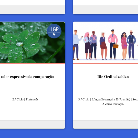
 valor expressivo da comparação
Die Ordinalzahlen
2.º Ciclo | Português
3.º Ciclo | Língua Estrangeira II (Alemão) | Secu
Alemão Iniciação