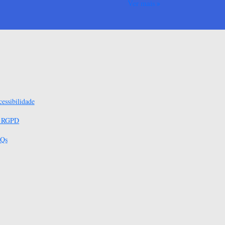
Ver mais
essibilidade
s RGPD
Qs