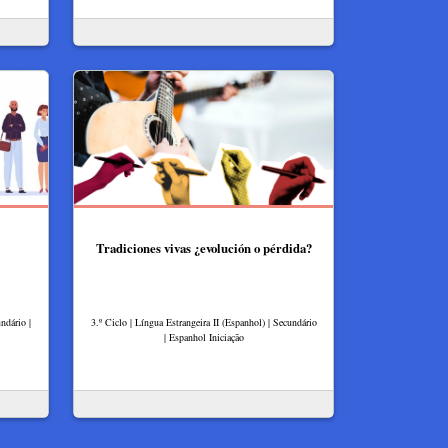
Tradiciones vivas ¿evolución o pérdida?
ndário |
3.º Ciclo | Língua Estrangeira II (Espanhol) | Secundário
| Espanhol Iniciação