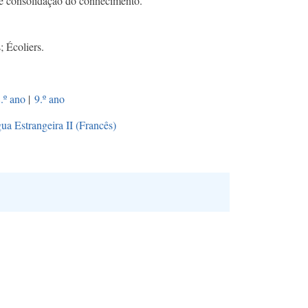
de consolidação do conhecimento.
 Écoliers.
.º ano
|
9.º ano
ua Estrangeira II (Francês)