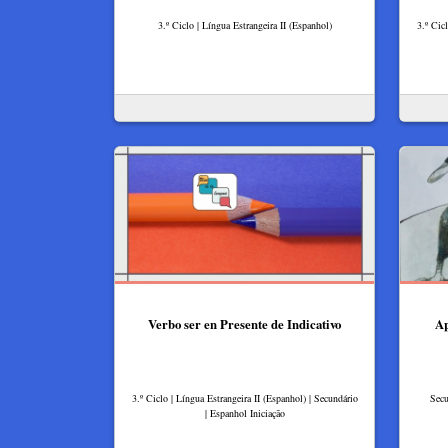
3.º Ciclo | Língua Estrangeira II (Espanhol)
3.º Cic
Verbo ser en Presente de Indicativo
Ap
3.º Ciclo | Língua Estrangeira II (Espanhol) | Secundário
Secu
| Espanhol Iniciação