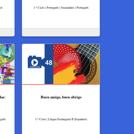
ol
3.º Ciclo | Português | Secundário | Português
das:
Buen amigo, buen abrigo
uguês
3.º Ciclo | Língua Estrangeira II (Espanhol)