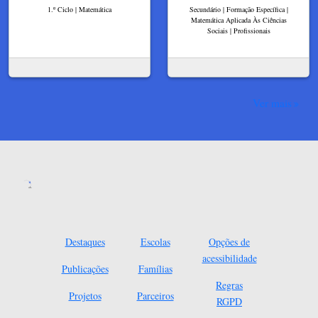
1.º Ciclo | Matemática
Secundário | Formação Específica |
Matemática Aplicada Às Ciências
Sociais | Profissionais
Ver mais
Destaques
Escolas
Opções de
acessibilidade
Publicações
Famílias
Regras
Projetos
Parceiros
RGPD