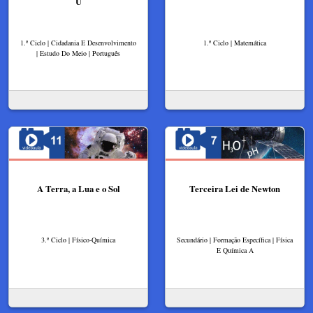
U
1.º Ciclo | Cidadania E Desenvolvimento
1.º Ciclo | Matemática
| Estudo Do Meio | Português
A Terra, a Lua e o Sol
Terceira Lei de Newton
3.º Ciclo | Físico-Química
Secundário | Formação Específica | Física
E Química A